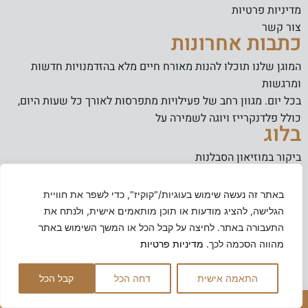
מדיניות פרטיות
צור קשר
כתבות אחרונות
המוגן שלנו תוכלו להנות מאורח חיים מלא בהזדמנויות חדשות
ומרגשות
בכל יום. מגוון רחב של פעילויות מתפרסות לאורך כל שעות היום,
כולל פלדנקרייז ויוגה לשמירה על
בלוג
ביקור במוזיאון הסבלנות
חוג סריגה בכל יום רביעי
איכות חיים במרכז העניינים
באתר זה נעשה שימוש בעוגיות/"קוקיז", כדי לשפר את חוויית
קפה ומאפה בניחוח של בית
הגלישה, להציג מודעות או תוכן מותאמים אישית, ולנתח את
מהעיניים של הדיירים: הכירו את תמר הרון
התעבורה באתר. לחיצה על קבל הכל או המשך השימוש באתר
מרגישים בבית, כבר מהרגע הראשון
מהווה הסכמה לכך.
מדיניות פרטיות
איכות חיים במרכז העניינים
התאמה אישית
דחה הכל
קבל הכל