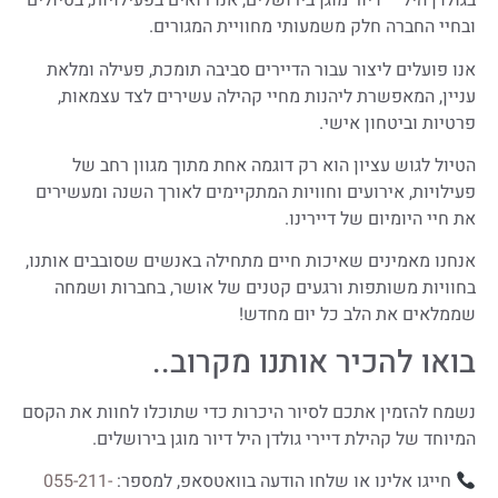
בגולדן היל – דיור מוגן בירושלים, אנו רואים בפעילויות, בטיולים
ובחיי החברה חלק משמעותי מחוויית המגורים.
אנו פועלים ליצור עבור הדיירים סביבה תומכת, פעילה ומלאת
עניין, המאפשרת ליהנות מחיי קהילה עשירים לצד עצמאות,
פרטיות וביטחון אישי.
הטיול לגוש עציון הוא רק דוגמה אחת מתוך מגוון רחב של
פעילויות, אירועים וחוויות המתקיימים לאורך השנה ומעשירים
את חיי היומיום של דיירינו.
אנחנו מאמינים שאיכות חיים מתחילה באנשים שסובבים אותנו,
בחוויות משותפות ורגעים קטנים של אושר, בחברות ושמחה
שממלאים את הלב כל יום מחדש!
בואו להכיר אותנו מקרוב..
נשמח להזמין אתכם לסיור היכרות כדי שתוכלו לחוות את הקסם
המיוחד של קהילת דיירי גולדן היל דיור מוגן בירושלים.
חייגו אלינו או שלחו הודעה בוואטסאפ, למספר:
055-211-