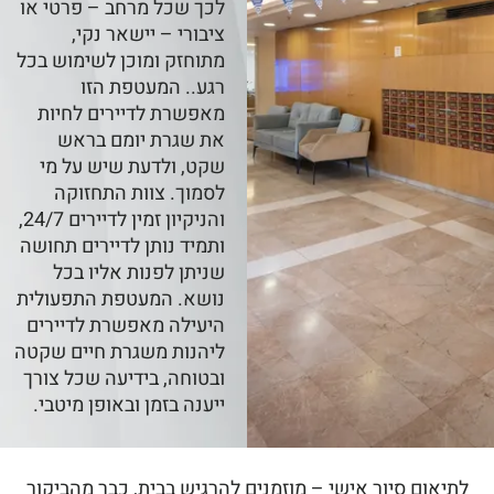
לכך שכל מרחב – פרטי או
ציבורי – יישאר נקי,
מתוחזק ומוכן לשימוש בכל
רגע.. המעטפת הזו
מאפשרת לדיירים לחיות
את שגרת יומם בראש
שקט, ולדעת שיש על מי
לסמוך. צוות התחזוקה
והניקיון זמין לדיירים 24/7,
ותמיד נותן לדיירים תחושה
שניתן לפנות אליו בכל
נושא. המעטפת התפעולית
היעילה מאפשרת לדיירים
ליהנות משגרת חיים שקטה
ובטוחה, בידיעה שכל צורך
ייענה בזמן ובאופן מיטבי.
לתיאום סיור אישי – מוזמנים להרגיש בבית, כבר מהביקור