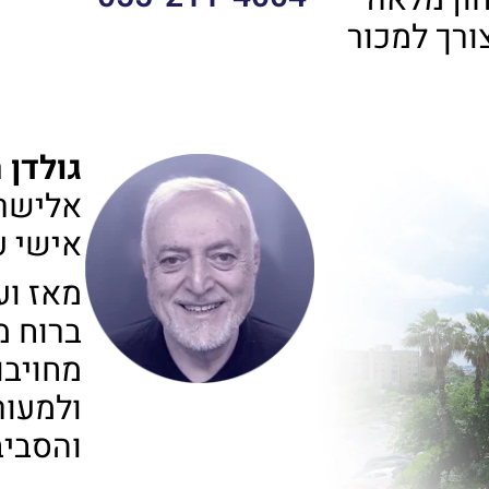
ון מלאה –
ורך למכור
גולדן 
אישי ע
מאז ועד
ברוח מ
מחויבו
ולמעור
והסביב